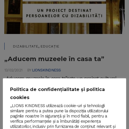
,
DIZABILITATE
EDUCAȚIE
„Aducem muzeele în casa ta”
13/02/2021
BY
LIONSKINDNESS
„Aducem muzeele în casa ta”este un proiect cultural
destinat persoanelor cu dizabilități. Proiectul oferă o
Politica de confidențialitate și politica
alternativă digitală vizitării fizice, tradiționale…
cookies
„LIONS KINDNESS utilizează cookie-uri și tehnologii
READ MORE
similare pentru a putea pune la dispoziția utilizatorului
paginile noastre în siguranță și în mod fiabil, pentru a
verifica performanțele și a îmbunătăți experiența
utilizatorilor, inclusiv prin furnizarea de conținut relevant și