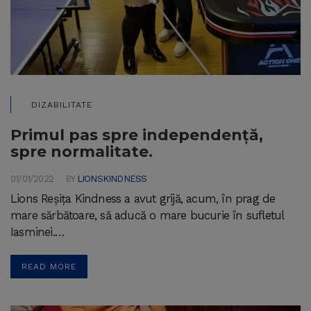
DIZABILITATE
Primul pas spre independență,
spre normalitate.
01/01/2022
BY
LIONSKINDNESS
Lions Reșița Kindness a avut grijă, acum, în prag de
mare sărbătoare, să aducă o mare bucurie în sufletul
Iasminei.…
READ MORE