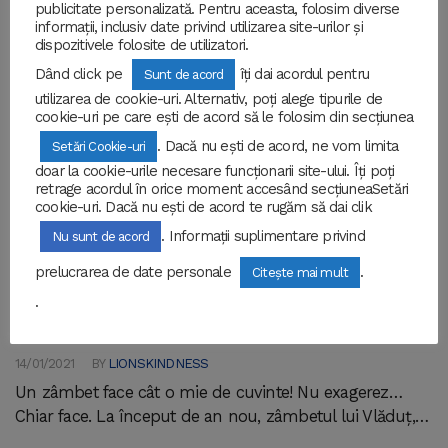
publicitate personalizată. Pentru aceasta, folosim diverse
informații, inclusiv date privind utilizarea site-urilor și
dispozitivele folosite de utilizatori.
Dând click pe
îți dai acordul pentru
Sunt de acord
utilizarea de cookie-uri. Alternativ, poți alege tipurile de
cookie-uri pe care ești de acord să le folosim din secțiunea
. Dacă nu ești de acord, ne vom limita
Setări Cookie-uri
doar la cookie-urile necesare funcționarii site-ului. Îți poți
retrage acordul în orice moment accesând secțiuneaSetări
cookie-uri. Dacă nu ești de acord te rugăm să dai clik
. Informații suplimentare privind
Nu sunt de acord
DIZABILITATE
prelucrarea de date personale
.
Citește mai mult
Un zâmbet face cât o mie de
.
cuvinte
14/01/2021
BY
LIONSKINDNESS
Un zâmbet face cât o mie de cuvinte! Nu exagerez…
Chiar face. La început de an nou, zâmbetul lui Vlăduț,…