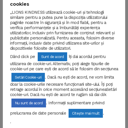
multitudine de locuri minunate din frumoasa noastră
cookies
țară, România. O viziune…
„LIONS KINDNESS utilizează cookie-uri și tehnologii
similare pentru a putea pune la dispoziția utilizatorului
paginile noastre în siguranță și în mod fiabil, pentru a
READ MORE
verifica performanțele și a îmbunătăți experiența
utilizatorilor, inclusiv prin furnizarea de conținut relevant și
publicitate personalizată. Pentru aceasta, folosim diverse
informații, inclusiv date privind utilizarea site-urilor și
dispozitivele folosite de utilizatori.
Dând click pe
îți dai acordul pentru
Sunt de acord
utilizarea de cookie-uri. Alternativ, poți alege tipurile de
cookie-uri pe care ești de acord să le folosim din secțiunea
. Dacă nu ești de acord, ne vom limita
Setări Cookie-uri
doar la cookie-urile necesare funcționarii site-ului. Îți poți
retrage acordul în orice moment accesând secțiuneaSetări
cookie-uri. Dacă nu ești de acord te rugăm să dai clik
. Informații suplimentare privind
Nu sunt de acord
prelucrarea de date personale
.
Citește mai mult
SPORT
.