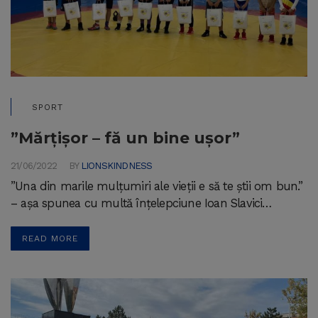
SPORT
”Mărțișor – fă un bine ușor”
21/06/2022
BY
LIONSKINDNESS
”Una din marile mulțumiri ale vieții e să te știi om bun.”
– așa spunea cu multă înțelepciune Ioan Slavici…
READ MORE