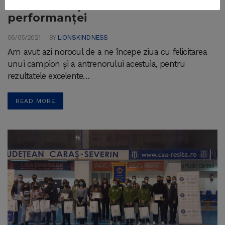
Continuăm premierea
performanței
06/05/2021
BY
LIONSKINDNESS
Am avut azi norocul de a ne începe ziua cu felicitarea
unui campion și a antrenorului acestuia, pentru
rezultatele excelente…
READ MORE