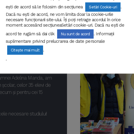
ești de acord să le folosim din secțiunea
.
Setări Cookie-uri
Dacă nu ești de acord, ne vom limita doar la cookie-urile
necesare funcționarii site-ului. Îți poți retrage acordul în orice
moment accesând secțiuneaSetări cookie-uri. Dacă nu ești de
acord te rugăm să dai clik
. Informații
Nu sunt de acord
suplimentare privind prelucrarea de date personale
 copii
.
Citește mai mult
.
ur și Grădinița cu
oamnei Adelina Manda, am
 școlar, celor 35 elevi de
recum și pentru cei 15
cele necesare studiului!