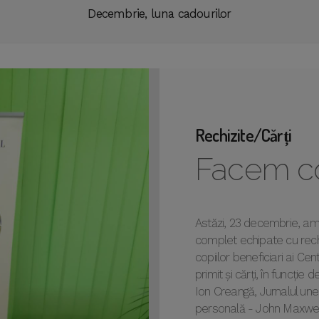
Decembrie, luna cadourilor
Rechizite/Cărți
Facem cop
Astăzi, 23 decembrie, am
complet echipate cu rechi
copiilor beneficiari ai Cen
primit și cărți, în funcție 
Ion Creangă, Jurnalul une
personală - John Maxwell 