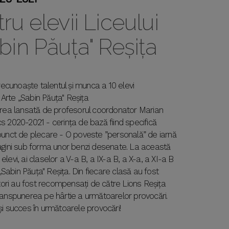
ru elevii Liceului
bin Păuța" Reșița
 recunoaște talentul și munca a 10 elevi
e Arte „Sabin Păuța" Reșița
carea lansată de profesorul coordonator Marian
s 2020-2021 - cerința de bază fiind specifică
 punct de plecare - O poveste ”personală” de iarnă
magini sub forma unor benzi desenate. La această
levi, ai claselor a V-a B, a IX-a B, a X-a, a XI-a B
 „Sabin Păuța" Reșița. Din fiecare clasă au fost
autori au fost recompensați de către Lions Reșița
ranspunerea pe hârtie a următoarelor provocări.
or și succes în următoarele provocări!