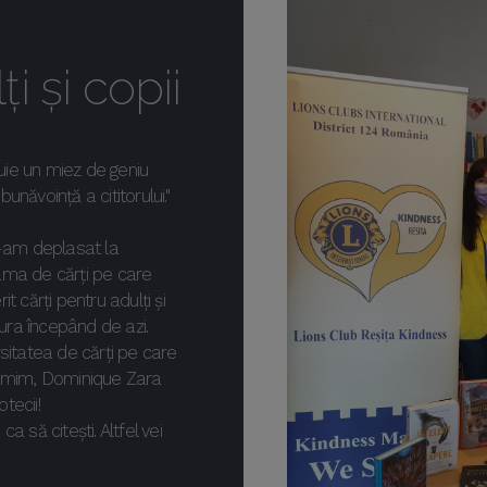
i și copii
puie un miez de geniu
 bunăvoință a cititorului."
ne-am deplasat la
gama de cărți pe care
it cărți pentru adulți și
cura începând de azi.
sitatea de cărți pe care
lțumim, Dominique Zara
otecii!
a să citești. Altfel vei