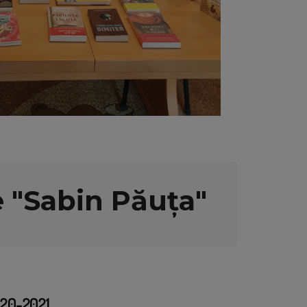
e "Sabin Păuța"
020-2021