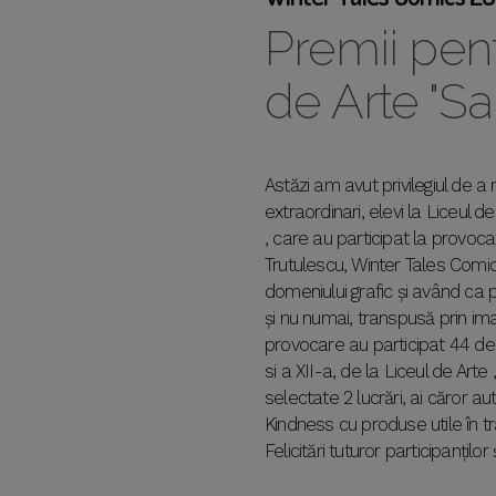
Premii pent
de Arte "Sa
Astăzi am avut privilegiul de a
extraordinari, elevi la Liceul d
, care au participat la provo
Trutulescu, Winter Tales Comic
domeniului grafic și având ca
și nu numai, transpusă prin i
provocare au participat 44 de e
si a XII-a, de la Liceul de Arte
selectate 2 lucrări, ai căror 
Kindness cu produse utile în t
Felicitări tuturor participanțil