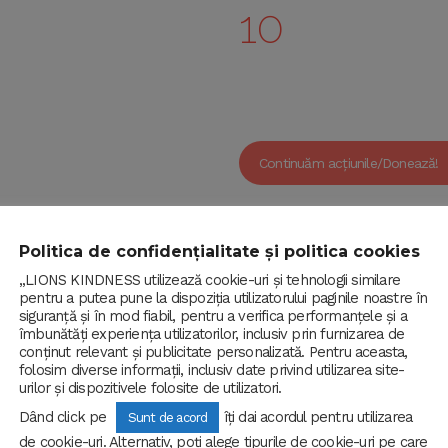
10
Premii
Continuăm acțiunile/Donează!
Politica de confidențialitate și politica cookies
„LIONS KINDNESS utilizează cookie-uri și tehnologii similare
ntru copiii de la Școa
pentru a putea pune la dispoziția utilizatorului paginile noastre în
siguranță și în mod fiabil, pentru a verifica performanțele și a
îmbunătăți experiența utilizatorilor, inclusiv prin furnizarea de
Grădinița Mociur
conținut relevant și publicitate personalizată. Pentru aceasta,
folosim diverse informații, inclusiv date privind utilizarea site-
urilor și dispozitivele folosite de utilizatori.
Dând click pe
îți dai acordul pentru utilizarea
Sunt de acord
de cookie-uri. Alternativ, poți alege tipurile de cookie-uri pe care