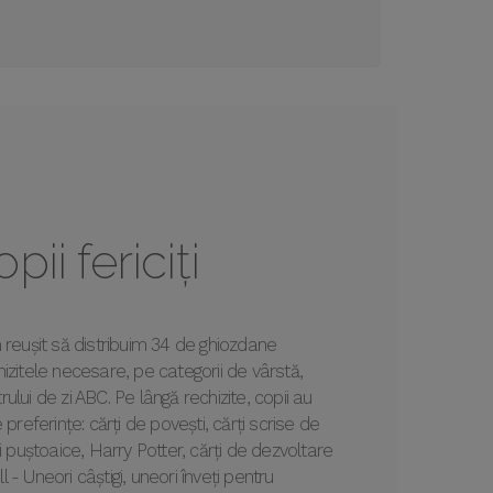
ii fericiți
 reușit să distribuim 34 de ghiozdane
zitele necesare, pe categorii de vârstă,
trului de zi ABC. Pe lângă rechizite, copii au
de preferințe: cărți de povești, cărți scrise de
i puștoaice, Harry Potter, cărți de dezvoltare
- Uneori câștigi, uneori înveți pentru