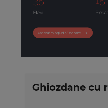
35
15
Elevi
Preșco
Continuăm acțiunile/Donează!
Ghiozdane cu re