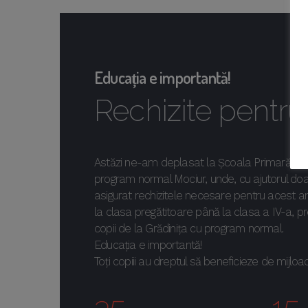
Educația e importantă!
Rechizite pentru
Astăzi ne-am deplasat la Școala Primară Moci
program normal Mociur, unde, cu ajutorul d
asigurat rechizitele necesare pentru acest an
la clasa pregătitoare până la clasa a IV-a, p
copii de la Grădinița cu program normal.
Educația e importantă!
Toți copiii au dreptul să beneficieze de mijloa