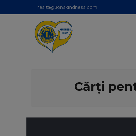
resita@lionskindness.com
Cărți pen