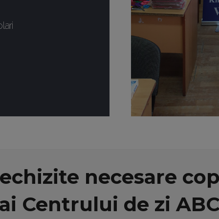
lari
chizite necesare copi
ai Centrului de zi AB