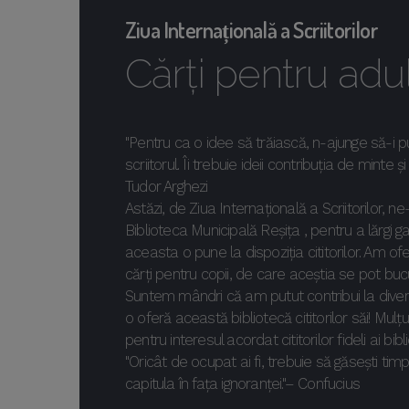
Ziua Internațională a Scriitorilor
Cărți pentru adulț
"Pentru ca o idee să trăiască, n-ajunge să-i 
scriitorul. Îi trebuie ideii contribuția de minte și
Tudor Arghezi
Astăzi, de Ziua Internațională a Scriitorilor, 
Biblioteca Municipală Reșița , pentru a lărgi 
aceasta o pune la dispoziția cititorilor. Am ofer
cărți pentru copii, de care aceștia se pot bu
Suntem mândri că am putut contribui la diver
o oferă această bibliotecă cititorilor săi! Mu
pentru interesul acordat cititorilor fideli ai bibli
"Oricât de ocupat ai fi, trebuie să găsești timp c
capitula în fața ignoranței."– Confucius