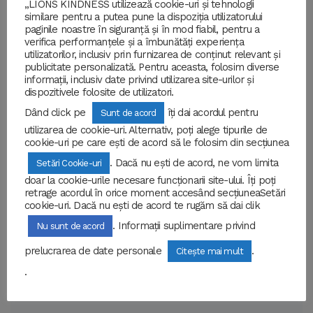
„LIONS KINDNESS utilizează cookie-uri și tehnologii
similare pentru a putea pune la dispoziția utilizatorului
paginile noastre în siguranță și în mod fiabil, pentru a
verifica performanțele și a îmbunătăți experiența
utilizatorilor, inclusiv prin furnizarea de conținut relevant și
publicitate personalizată. Pentru aceasta, folosim diverse
informații, inclusiv date privind utilizarea site-urilor și
dispozitivele folosite de utilizatori.
Dând click pe
îți dai acordul pentru
Sunt de acord
utilizarea de cookie-uri. Alternativ, poți alege tipurile de
cookie-uri pe care ești de acord să le folosim din secțiunea
. Dacă nu ești de acord, ne vom limita
Setări Cookie-uri
O nouă poveste, o nouă oportunitate
doar la cookie-urile necesare funcționarii site-ului. Îți poți
de a ajuta.
retrage acordul în orice moment accesând secțiuneaSetări
cookie-uri. Dacă nu ești de acord te rugăm să dai clik
O nouă poveste, o nouă oportunitate de a ajuta.
. Informații suplimentare privind
Nu sunt de acord
Întâmplător,...
prelucrarea de date personale
.
Citește mai mult
.