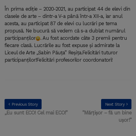
În prima ediție – 2020-2021, au participat 44 de elevi din
clasele de arte – dintr-a V-a până într-a XII-a, iar anul
acesta, au participat 87 de elevi cu lucrări pe tema
propusă. Ne bucură să vedem că s-a dublat numărul
participanților
. Au fost acordate câte 3 premii pentru
fiecare clasă. Lucrările au fost expuse și admirate la
Liceul de Arte „Sabin Păuța” Reșița.Felicitări tuturor
participanților!Felicitări profesorilor coordonatori!
Previous Story
Next Story
„Eu sunt ECO! Cel mai ECO!”
”Mărțișor – fă un bine
ușor!”