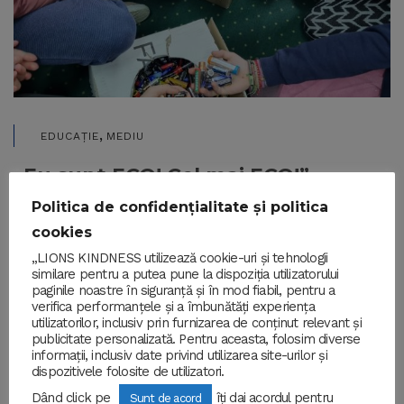
,
EDUCAȚIE
MEDIU
„Eu sunt ECO! Cel mai ECO!”
Politica de confidențialitate și politica
20/02/2022
BY
LIONSKINDNESS
cookies
„Eu sunt ECO! Cel mai ECO!” Cu acest slogan au
sărbătorit elevii celor 15 clase din ciclul primar de la…
„LIONS KINDNESS utilizează cookie-uri și tehnologii
similare pentru a putea pune la dispoziția utilizatorului
paginile noastre în siguranță și în mod fiabil, pentru a
READ MORE
verifica performanțele și a îmbunătăți experiența
utilizatorilor, inclusiv prin furnizarea de conținut relevant și
publicitate personalizată. Pentru aceasta, folosim diverse
informații, inclusiv date privind utilizarea site-urilor și
dispozitivele folosite de utilizatori.
Dând click pe
îți dai acordul pentru
Sunt de acord