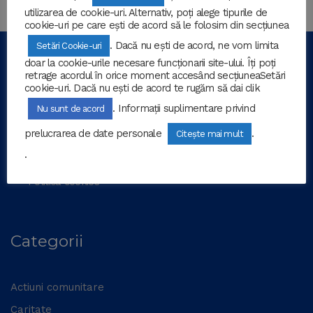
utilizarea de cookie-uri. Alternativ, poți alege tipurile de
cookie-uri pe care ești de acord să le folosim din secțiunea
. Dacă nu ești de acord, ne vom limita
Setări Cookie-uri
doar la cookie-urile necesare funcționarii site-ului. Îți poți
Lions Reșița Kindness
retrage acordul în orice moment accesând secțiuneaSetări
cookie-uri. Dacă nu ești de acord te rugăm să dai clik
. Informații suplimentare privind
Nu sunt de acord
Termeni și Condiții
prelucrarea de date personale
.
Citește mai mult
Politica de Confidențialitate
.
Politica cookies
Categorii
Actiuni comunitare
Caritate