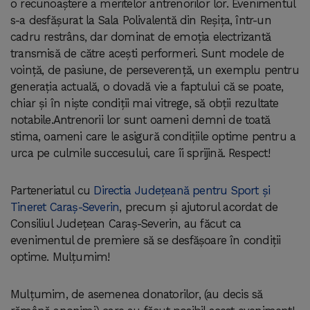
o recunoaștere a meritelor antrenorilor lor. Evenimentul
s-a desfășurat la Sala Polivalentă din Reșița, într-un
cadru restrâns, dar dominat de emoția electrizantă
transmisă de către acești performeri. Sunt modele de
voință, de pasiune, de perseverență, un exemplu pentru
generația actuală, o dovadă vie a faptului că se poate,
chiar și în niște condiții mai vitrege, să obții rezultate
notabile.Antrenorii lor sunt oameni demni de toată
stima, oameni care le asigură condițiile optime pentru a
urca pe culmile succesului, care îi sprijină. Respect!
Parteneriatul cu
Directia Județeană pentru Sport și
Tineret Caraș-Severin
, precum și ajutorul acordat de
Consiliul Județean Caraș-Severin, au făcut ca
evenimentul de premiere să se desfășoare în condiții
optime. Mulțumim!
Mulțumim, de asemenea donatorilor, (au decis să