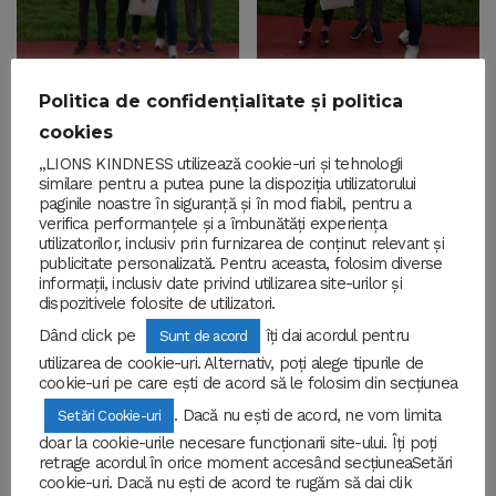
Politica de confidențialitate și politica
cookies
„LIONS KINDNESS utilizează cookie-uri și tehnologii
similare pentru a putea pune la dispoziția utilizatorului
paginile noastre în siguranță și în mod fiabil, pentru a
verifica performanțele și a îmbunătăți experiența
utilizatorilor, inclusiv prin furnizarea de conținut relevant și
publicitate personalizată. Pentru aceasta, folosim diverse
informații, inclusiv date privind utilizarea site-urilor și
dispozitivele folosite de utilizatori.
Dând click pe
îți dai acordul pentru
Sunt de acord
utilizarea de cookie-uri. Alternativ, poți alege tipurile de
cookie-uri pe care ești de acord să le folosim din secțiunea
. Dacă nu ești de acord, ne vom limita
Setări Cookie-uri
doar la cookie-urile necesare funcționarii site-ului. Îți poți
retrage acordul în orice moment accesând secțiuneaSetări
cookie-uri. Dacă nu ești de acord te rugăm să dai clik