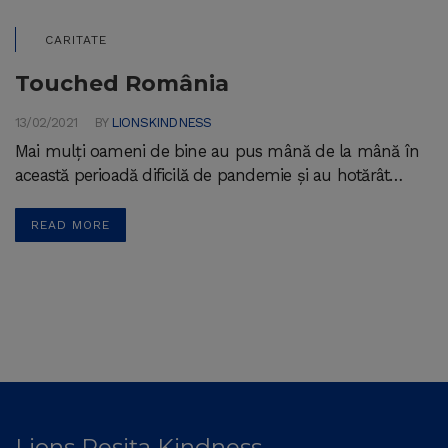
CARITATE
Touched România
13/02/2021
BY
LIONSKINDNESS
Mai mulți oameni de bine au pus mână de la mână în
această perioadă dificilă de pandemie și au hotărât…
READ MORE
Lions Reșița Kindness