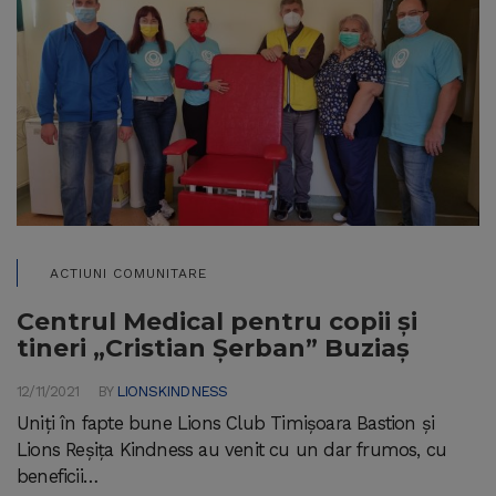
ACTIUNI COMUNITARE
Centrul Medical pentru copii şi
tineri „Cristian Şerban” Buziaş
12/11/2021
BY
LIONSKINDNESS
Uniți în fapte bune Lions Club Timișoara Bastion și
Lions Reșița Kindness au venit cu un dar frumos, cu
beneficii…