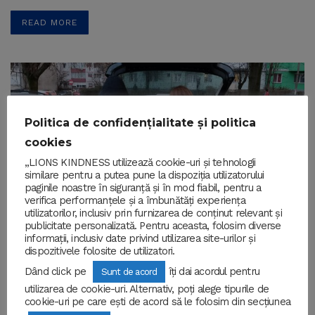
READ MORE
Politica de confidențialitate și politica
cookies
„LIONS KINDNESS utilizează cookie-uri și tehnologii
similare pentru a putea pune la dispoziția utilizatorului
paginile noastre în siguranță și în mod fiabil, pentru a
verifica performanțele și a îmbunătăți experiența
utilizatorilor, inclusiv prin furnizarea de conținut relevant și
publicitate personalizată. Pentru aceasta, folosim diverse
informații, inclusiv date privind utilizarea site-urilor și
dispozitivele folosite de utilizatori.
,
CARITATE
SOCIAL
Dând click pe
îți dai acordul pentru
Sunt de acord
O nouă poveste, o nouă
utilizarea de cookie-uri. Alternativ, poți alege tipurile de
cookie-uri pe care ești de acord să le folosim din secțiunea
oportunitate de a ajuta.