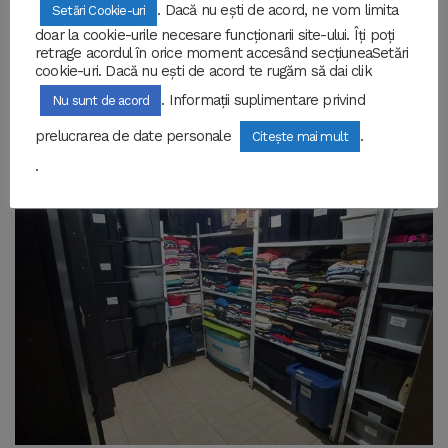
. Dacă nu ești de acord, ne vom limita
Setări Cookie-uri
13/02/2021
BY
LIONSKINDNESS
doar la cookie-urile necesare funcționarii site-ului. Îți poți
retrage acordul în orice moment accesând secțiuneaSetări
O nouă poveste, o nouă oportunitate de a ajuta.
cookie-uri. Dacă nu ești de acord te rugăm să dai clik
Întâmplător, una dintre colegele noastre a aflat de la
. Informații suplimentare privind
Nu sunt de acord
Părintele Sorin…
prelucrarea de date personale
.
Citește mai mult
READ MORE
.