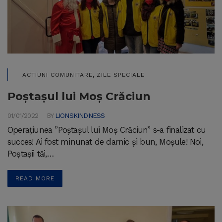
,
ACTIUNI COMUNITARE
ZILE SPECIALE
Poștașul lui Moș Crăciun
01/01/2022
BY
LIONSKINDNESS
Operațiunea ”Poștașul lui Moș Crăciun” s-a finalizat cu
succes! Ai fost minunat de darnic și bun, Moșule! Noi,
Poștașii tăi,…
READ MORE